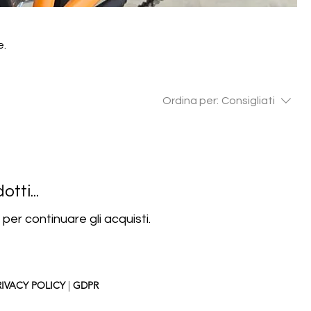
e.
Ordina per:
Consigliati
tti...
per continuare gli acquisti.
RIVACY POLICY
|
GDPR