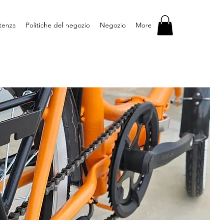
stenza
Politiche del negozio
Negozio
More