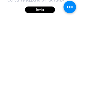
Carica file supportato (Max 15MB)
Invia
©2023 Tutti i diritti riservati: DAM SQUARE BICYCLE | Via
Gramsci,
15 - 00055
Ladispoli RM |
PRIVACY POLICY
|
GDPR