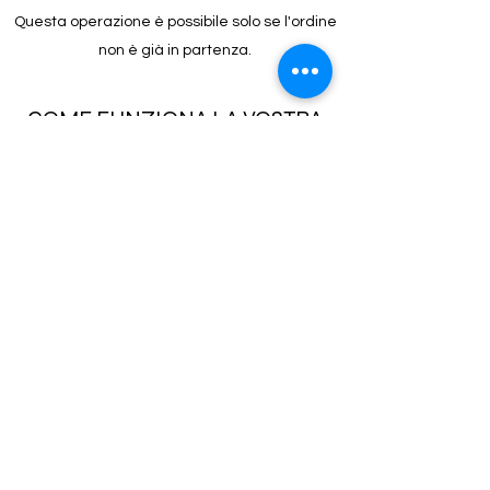
Questa operazione è possibile solo se l'ordine
non è già in partenza.
COME FUNZIONA LA VOSTRA
POLITICA SUI RESI?
Dam Square Bicycle vi da la possibilità di
rendere il prodotto da voi acquistato
rispettando le seguenti condizioni:
- Il prodotto acquistato dovrà essere integro e
restituito nella confezione originale, completa
in tutte le sue parti (compresi imballo ed
eventuale documentazione e dotazione
accessoria: guarnizioni , viti , bulloni ecc...).
- non verranno quindi accettati prodotti
utilizzati che riportino segni di
danneggiamento o di sporco e che di
conseguenza non possano più ritenersi