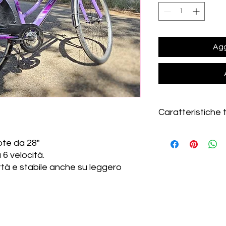
Agg
Caratteristiche 
TELAIO : Hi-Ten
ote da 28"
FRENI-LEVE : Allumin
 6 velocità.
CAMBIO : Shimano T
COMANDO : Shimano
ttà e stabile anche su leggero
CERCHI : Alluminio
Porta pacchi e luce 