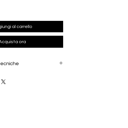
iungi al carrello
Acquista ora
tecniche
io
Y21
 Revo 6v
posteriore compresi